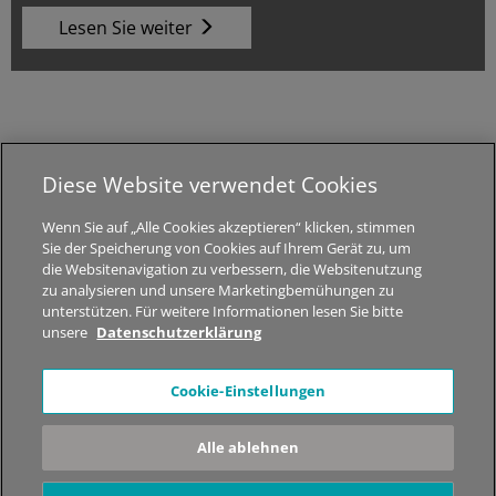
Lesen Sie weiter
Diese Website verwendet Cookies
© 2026 MED-EL Medical Electronics.
Wenn Sie auf „Alle Cookies akzeptieren“ klicken, stimmen
Alle Rechte vorbehalten.
Sie der Speicherung von Cookies auf Ihrem Gerät zu, um
die Websitenavigation zu verbessern, die Websitenutzung
Über STIWELL
|
Jobs
|
Sitemap
|
Datenschutzhinweise
|
zu analysieren und unsere Marketingbemühungen zu
Impressum
unterstützen. Für weitere Informationen lesen Sie bitte
unsere
Datenschutzerklärung
*Der Inhalt dieser Webseite dient nur zur allgemeinen
Cookie-Einstellungen
Information. Es werden keine medizinischen Ratschläge
gegeben! Kontaktieren Sie bitte Ihren Arzt und lassen Sie sich
Alle ablehnen
dort beraten, welche Therapielösung in Ihrem Fall geeignet ist.
Nicht alle der gezeigten Produkte, Produktfunktionen oder