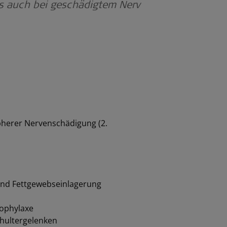
als auch bei geschädigtem Nerv
pherer Nervenschädigung (2.
 und Fettgewebseinlagerung
rophylaxe
chultergelenken