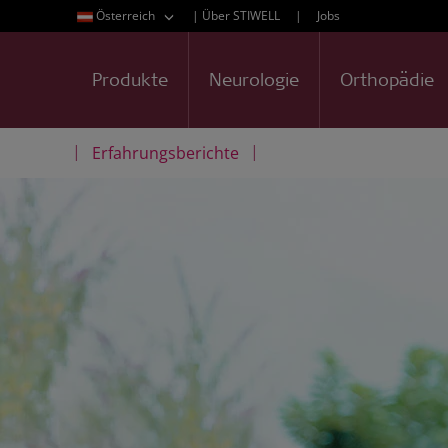
Österreich
|
Über STIWELL
|
Jobs
Produkte
Neurologie
Orthopädie
|
|
Erfahrungsberichte