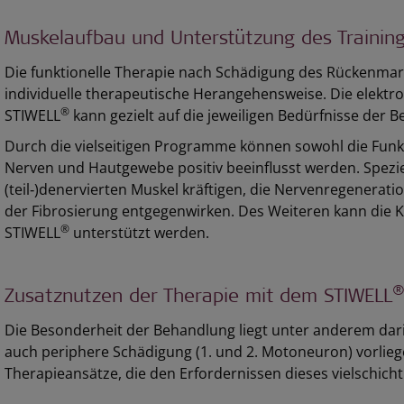
Muskelaufbau und Unterstützung des Trainin
Die funktionelle Therapie nach Schädigung des Rückenmark
individuelle therapeutische Herangehensweise. Die elekt
®
STIWELL
kann gezielt auf die jeweiligen Bedürfnisse der 
Durch die vielseitigen Programme können sowohl die Funkt
Nerven und Hautgewebe positiv beeinflusst werden. Spez
(teil‑)denervierten Muskel kräftigen, die Nervenregenerat
der Fibrosierung entgegenwirken. Des Weiteren kann die
®
STIWELL
unterstützt werden.
Zusatznutzen der Therapie mit dem STIWELL
Die Besonderheit der Behandlung liegt unter anderem darin
auch periphere Schädigung (1. und 2. Motoneuron) vorlie
Therapieansätze, die den Erfordernissen dieses vielschich