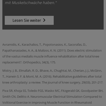
mit Muskelschwäche haben."
Lesen Sie weiter
Avramidis, K., Karachalios, T., Popotonasios, K., Sacorafas, D.,
Papathanasiades, A. A., & Malizos, K. N. (2011). Does electric stimulation
of the vastus medialis muscle influence rehabilitation after total knee
replacement?. Orthopedics, 34(3), 175.
Mistry, J. B., Elmallah, R. D., Bhave, A., Chughtai, M., Cherian, J. J., McGinn,
T., Harwin S. F. & Mont, M. A. (2016). Rehabilitative guidelines after total
knee arthroplasty: a review. The journal of knee surgery, 29(03), 201-217.
Piva SR, Khoja SS, Toledo FGS, Wasko MC, Fitzgerald GK, Goodpaster BH,
Smith CN, Delitto A. Neuromuscular Electrical Stimulation Compared to
Volitional Exercise in Improving Muscle Function in Rheumatoid