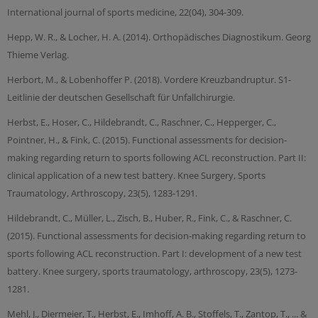
International journal of sports medicine, 22(04), 304-309.
Hepp, W. R., & Locher, H. A. (2014). Orthopädisches Diagnostikum. Georg
Thieme Verlag.
Herbort, M., & Lobenhoffer P. (2018). Vordere Kreuzbandruptur. S1-
Leitlinie der deutschen Gesellschaft für Unfallchirurgie.
Herbst, E., Hoser, C., Hildebrandt, C., Raschner, C., Hepperger, C.,
Pointner, H., & Fink, C. (2015). Functional assessments for decision-
making regarding return to sports following ACL reconstruction. Part II:
clinical application of a new test battery. Knee Surgery, Sports
Traumatology, Arthroscopy, 23(5), 1283-1291.
Hildebrandt, C., Müller, L., Zisch, B., Huber, R., Fink, C., & Raschner, C.
(2015). Functional assessments for decision-making regarding return to
sports following ACL reconstruction. Part I: development of a new test
battery. Knee surgery, sports traumatology, arthroscopy, 23(5), 1273-
1281.
Mehl, J., Diermeier, T., Herbst, E., Imhoff, A. B., Stoffels, T., Zantop, T., ... &