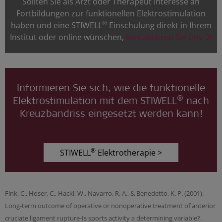
Sollten Sie als Arzt oder Therapeut Interesse an
Fortbildungen zur funktionellen Elektrostimulation
®
haben und eine STIWELL
Einschulung direkt in Ihrem
Institut oder online wünschen,
kontaktieren Sie uns
Informieren Sie sich, wie die funktionelle
®
Elektrostimulation mit dem STIWELL
nach
Kreuzbandriss eingesetzt werden kann!
®
STIWELL
Elektrotherapie >
Fink, C., Hoser, C., Hackl, W., Navarro, R. A., & Benedetto, K. P. (2001).
Long-term outcome of operative or nonoperative treatment of anterior
cruciate ligament rupture-Is sports activity a determining variable?.