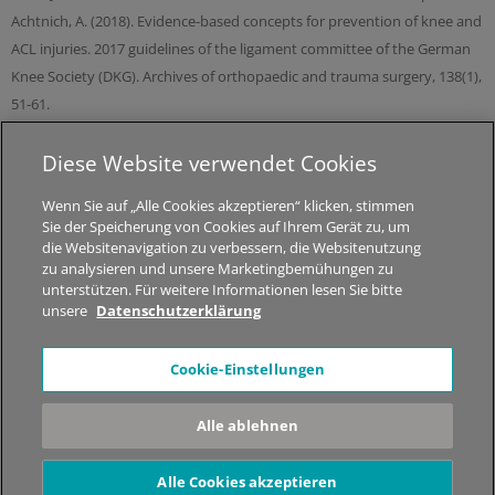
Achtnich, A. (2018). Evidence-based concepts for prevention of knee and
ACL injuries. 2017 guidelines of the ligament committee of the German
Knee Society (DKG). Archives of orthopaedic and trauma surgery, 138(1),
51-61.
Diese Website verwendet Cookies
© 2026 MED-EL Medical Electronics.
Wenn Sie auf „Alle Cookies akzeptieren“ klicken, stimmen
Alle Rechte vorbehalten.
Sie der Speicherung von Cookies auf Ihrem Gerät zu, um
die Websitenavigation zu verbessern, die Websitenutzung
Über STIWELL
|
Jobs
|
Sitemap
|
Datenschutzhinweise
|
zu analysieren und unsere Marketingbemühungen zu
Impressum
unterstützen. Für weitere Informationen lesen Sie bitte
unsere
Datenschutzerklärung
*Der Inhalt dieser Webseite dient nur zur allgemeinen
Cookie-Einstellungen
Information. Es werden keine medizinischen Ratschläge
gegeben! Kontaktieren Sie bitte Ihren Arzt und lassen Sie sich
Alle ablehnen
dort beraten, welche Therapielösung in Ihrem Fall geeignet ist.
Nicht alle der gezeigten Produkte, Produktfunktionen oder
Indikationen sind in allen Ländern verfügbar.
Alle Cookies akzeptieren