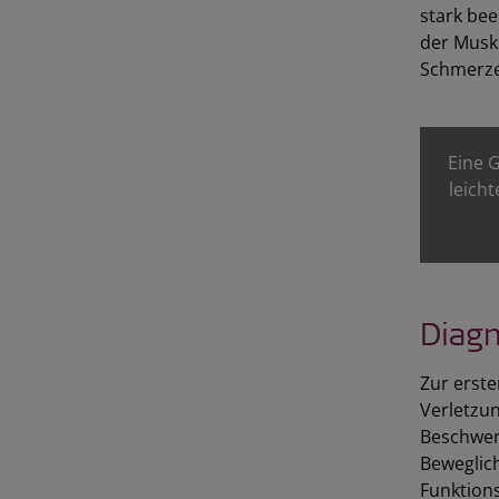
stark bee
der Musk
Schmerze
Eine 
leich
Diag
Zur erste
Verletzu
Beschwer
Beweglich
Funktions