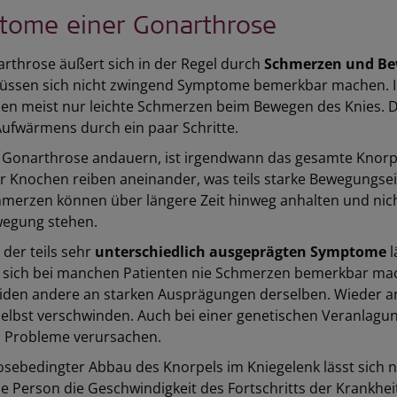
tome einer Gonarthrose
rthrose äußert sich in der Regel durch
Schmerzen und B
üssen sich nicht zwingend Symptome bemerkbar machen. I
nen meist nur leichte Schmerzen beim Bewegen des Knies. D
Aufwärmens durch ein paar Schritte.
ie Gonarthrose andauern, ist irgendwann das gesamte Knor
r Knochen reiben aneinander, was teils starke Bewegungse
hmerzen können über längere Zeit hinweg anhalten und nic
wegung stehen.
der teils sehr
unterschiedlich ausgeprägten Symptome
l
sich bei manchen Patienten nie Schmerzen bemerkbar ma
leiden andere an starken Ausprägungen derselben. Wieder
selbst verschwinden. Auch bei einer genetischen Veranlagu
 Probleme verursachen.
osebedingter Abbau des Knorpels im Kniegelenk lässt sich 
e Person die Geschwindigkeit des Fortschritts der Krankh