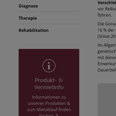
Verschle
Diagnose
vor Reib
führen.
Therapie
Die Gonar
16 % der 
Rehabilitation
(Stöve 20
Im Allge
genetisch
mit dies
Einwirkun
Dauerbel
Produkt- &
Vermietinfo
Informationen zu
unseren Produkten &
zum Mietablauf finden
Sie hier