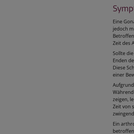
Symp
Eine Gona
jedoch m
Betroffe
Zeit des 
Sollte d
Enden de
Diese Sc
einer Be
Aufgrund 
Während 
zeigen, 
Zeit von 
zwingend
Ein arthr
betroffen