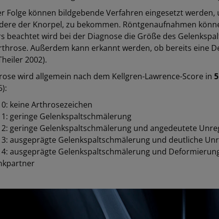
er Folge können bildgebende Verfahren eingesetzt werden, 
dere der Knorpel, zu bekommen. Röntgenaufnahmen können 
 beachtet wird bei der Diagnose die Größe des Gelenkspalts. 
rthrose. Außerdem kann erkannt werden, ob bereits eine D
Theiler 2002).
hrose wird allgemein nach dem Kellgren-Lawrence-Score in
5
6):
 0: keine Arthrosezeichen
 1: geringe Gelenkspaltschmälerung
 2: geringe Gelenkspaltschmälerung und angedeutete Unreg
 3: ausgeprägte Gelenkspaltschmälerung und deutliche Unr
 4: ausgeprägte Gelenkspaltschmälerung und Deformierung
nkpartner