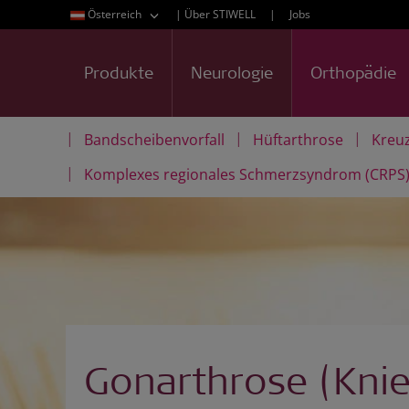
Österreich
|
Über STIWELL
|
Jobs
Produkte
Neurologie
Orthopädie
|
|
|
Bandscheibenvorfall
Hüftarthrose
Kreu
|
Komplexes regionales Schmerzsyndrom (CRPS
Gonarthrose (Knie