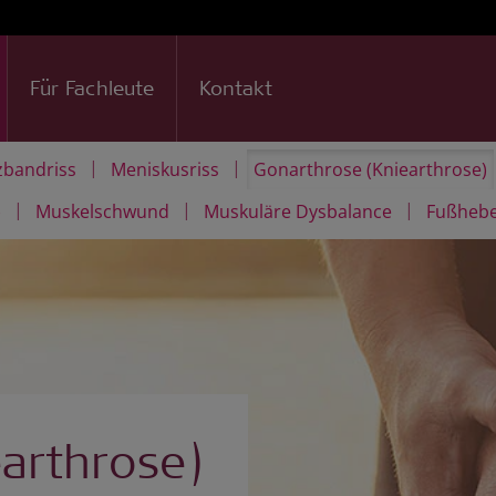
Für Fachleute
Kontakt
|
|
zbandriss
Meniskusriss
Gonarthrose (Kniearthrose)
|
|
|
)
Muskelschwund
Muskuläre Dysbalance
Fußheb
arthrose)