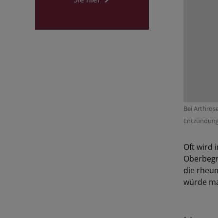
Bei Arthros
Entzündung 
Oft wird 
Oberbegri
die rheum
würde man