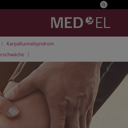
|
Karpaltunnelsyndrom
|
erschwäche