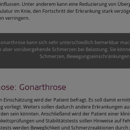
influssen. Unter anderem kann eine Reduzierung von Überge
ulatur im Knie, den Fortschritt der Erkrankung stark ver
n verringern.
Gonarthrose kann sich sehr unterschiedlich bemerkbar ma
te aber vorübergehende Schmerzen bei Belastung. Sie können
Schmerzen, Bewegungseinschränkungen un
nose: Gonarthrose
n Einschätzung wird der Patient befragt. Es soll damit ermi
ng vorliegt. Weiters sollen dadurch andere Erkrankungen a
den sein könnten. Anschließend wird der Patient einer kli
keitsprüfungen und Stabilitätstests sollen Hinweise auf F
tests werden Beweglichkeit und Schmerzreaktionen durch ge