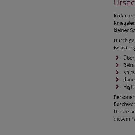
Ursac
In den me
Kniegelen
kleiner S
Durch ge
Belastung
Über
Beinf
Kniev
dauer
High-
Personen 
Beschwer
Die Ursac
diesem Fa