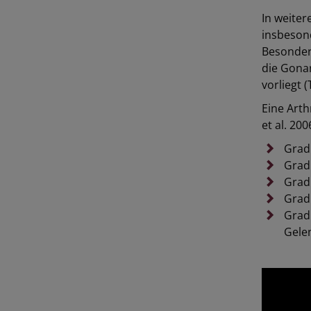
In weiter
insbeson
Besonders
die Gona
vorliegt (
Eine Art
et al. 200
Grad
Grad
Grad
Grad
Grad
Gele