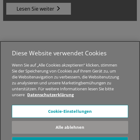
Lesen Sie weiter
Diese Website verwendet Cookies
© 2026 MED-EL Medical Electronics.
Wenn Sie auf „Alle Cookies akzeptieren“ klicken, stimmen
Alle Rechte vorbehalten.
Sie der Speicherung von Cookies auf Ihrem Gerät zu, um
die Websitenavigation zu verbessern, die Websitenutzung
Jobs
|
Über STIWELL
|
Sitemap
|
Datenschutzhinweise
|
zu analysieren und unsere Marketingbemühungen zu
Impressum
unterstützen. Für weitere Informationen lesen Sie bitte
unsere
Datenschutzerklärung
*Der Inhalt dieser Webseite dient nur zur allgemeinen
Cookie-Einstellungen
Information. Es werden keine medizinischen Ratschläge
gegeben! Kontaktieren Sie bitte Ihren Arzt und lassen Sie sich
Alle ablehnen
dort beraten, welche Therapielösung in Ihrem Fall geeignet ist.
Nicht alle der gezeigten Produkte, Produktfunktionen oder