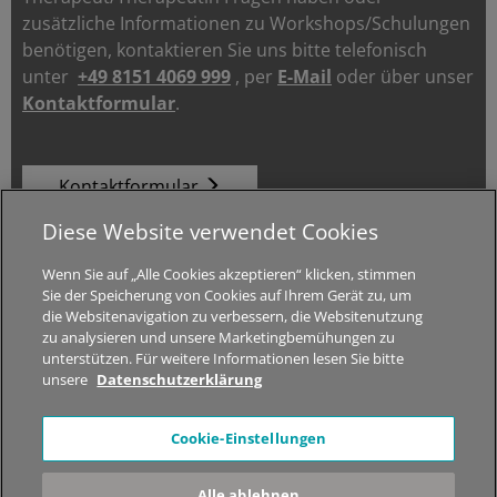
zusätzliche Informationen zu Workshops/Schulungen
benötigen, kontaktieren Sie uns bitte telefonisch
unter
+49 8151 4069 999
, per
E-Mail
oder über unser
Kontaktformular
.
Kontaktformular
Diese Website verwendet Cookies
© 2026 MED-EL Medical Electronics.
Wenn Sie auf „Alle Cookies akzeptieren“ klicken, stimmen
Alle Rechte vorbehalten.
Sie der Speicherung von Cookies auf Ihrem Gerät zu, um
die Websitenavigation zu verbessern, die Websitenutzung
Jobs
|
Über STIWELL
|
Sitemap
|
Datenschutzhinweise
|
zu analysieren und unsere Marketingbemühungen zu
Impressum
unterstützen. Für weitere Informationen lesen Sie bitte
unsere
Datenschutzerklärung
*Der Inhalt dieser Webseite dient nur zur allgemeinen
Cookie-Einstellungen
Information. Es werden keine medizinischen Ratschläge
gegeben! Kontaktieren Sie bitte Ihren Arzt und lassen Sie sich
Alle ablehnen
dort beraten, welche Therapielösung in Ihrem Fall geeignet ist.