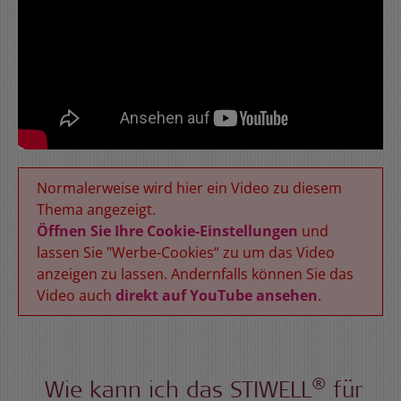
Normalerweise wird hier ein Video zu diesem
Thema angezeigt.
Öffnen Sie Ihre Cookie-Einstellungen
und
lassen Sie "Werbe-Cookies“ zu um das Video
anzeigen zu lassen. Andernfalls können Sie das
Video auch
direkt auf YouTube ansehen
.
®
Wie kann ich das STIWELL
für